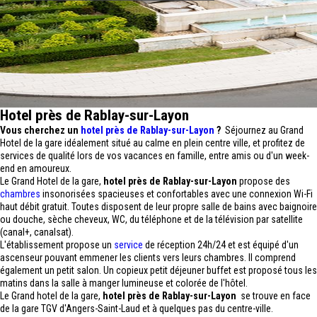
Hotel près de Rablay-sur-Layon
Vous cherchez un
hotel près de Rablay-sur-Layon
?
Séjournez au Grand
Hotel de la gare idéalement situé au calme en plein centre ville, et profitez de
services de qualité lors de vos vacances en famille, entre amis ou d'un week-
end en amoureux.
Le Grand Hotel de la gare,
hotel près de Rablay-sur-Layon
propose des
chambres
insonorisées spacieuses et confortables avec une connexion Wi-Fi
haut débit gratuit. Toutes disposent de leur propre salle de bains avec baignoire
ou douche, sèche cheveux, WC, du téléphone et de la télévision par satellite
(canal+, canalsat).
L'établissement propose un
service
de réception 24h/24 et est équipé d'un
ascenseur pouvant emmener les clients vers leurs chambres. Il comprend
également un petit salon. Un copieux petit déjeuner buffet est proposé tous les
matins dans la salle à manger lumineuse et colorée de l'hôtel.
Le Grand hotel de la gare,
hotel près de Rablay-sur-Layon
se trouve en face
de la gare TGV d'Angers-Saint-Laud et à quelques pas du centre-ville.