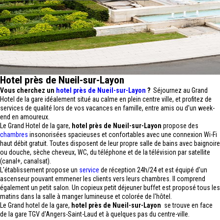
Hotel près de Nueil-sur-Layon
Vous cherchez un
hotel près de Nueil-sur-Layon
?
Séjournez au Grand
Hotel de la gare idéalement situé au calme en plein centre ville, et profitez de
services de qualité lors de vos vacances en famille, entre amis ou d'un week-
end en amoureux.
Le Grand Hotel de la gare,
hotel près de Nueil-sur-Layon
propose des
chambres
insonorisées spacieuses et confortables avec une connexion Wi-Fi
haut débit gratuit. Toutes disposent de leur propre salle de bains avec baignoire
ou douche, sèche cheveux, WC, du téléphone et de la télévision par satellite
(canal+, canalsat).
L'établissement propose un
service
de réception 24h/24 et est équipé d'un
ascenseur pouvant emmener les clients vers leurs chambres. Il comprend
également un petit salon. Un copieux petit déjeuner buffet est proposé tous les
matins dans la salle à manger lumineuse et colorée de l'hôtel.
Le Grand hotel de la gare,
hotel près de Nueil-sur-Layon
se trouve en face
de la gare TGV d'Angers-Saint-Laud et à quelques pas du centre-ville.