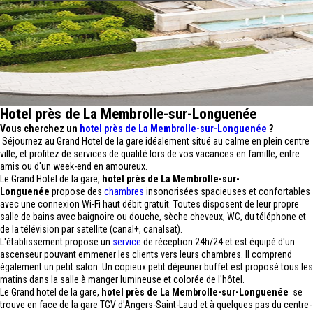
Hotel près de La Membrolle-sur-Longuenée
Vous cherchez un
hotel près de La Membrolle-sur-Longuenée
?
Séjournez au Grand Hotel de la gare idéalement situé au calme en plein centre
ville, et profitez de services de qualité lors de vos vacances en famille, entre
amis ou d'un week-end en amoureux.
Le Grand Hotel de la gare,
hotel près de La Membrolle-sur-
Longuenée
propose des
chambres
insonorisées spacieuses et confortables
avec une connexion Wi-Fi haut débit gratuit. Toutes disposent de leur propre
salle de bains avec baignoire ou douche, sèche cheveux, WC, du téléphone et
de la télévision par satellite (canal+, canalsat).
L'établissement propose un
service
de réception 24h/24 et est équipé d'un
ascenseur pouvant emmener les clients vers leurs chambres. Il comprend
également un petit salon. Un copieux petit déjeuner buffet est proposé tous les
matins dans la salle à manger lumineuse et colorée de l'hôtel.
Le Grand hotel de la gare,
hotel près de La Membrolle-sur-Longuenée
se
trouve en face de la gare TGV d'Angers-Saint-Laud et à quelques pas du centre-