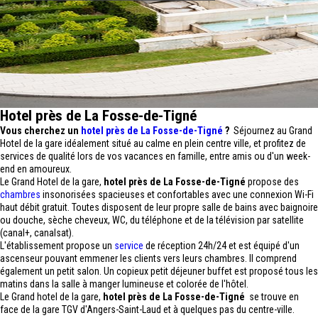
Hotel près de La Fosse-de-Tigné
Vous cherchez un
hotel près de La Fosse-de-Tigné
?
Séjournez au Grand
Hotel de la gare idéalement situé au calme en plein centre ville, et profitez de
services de qualité lors de vos vacances en famille, entre amis ou d'un week-
end en amoureux.
Le Grand Hotel de la gare,
hotel près de La Fosse-de-Tigné
propose des
chambres
insonorisées spacieuses et confortables avec une connexion Wi-Fi
haut débit gratuit. Toutes disposent de leur propre salle de bains avec baignoire
ou douche, sèche cheveux, WC, du téléphone et de la télévision par satellite
(canal+, canalsat).
L'établissement propose un
service
de réception 24h/24 et est équipé d'un
ascenseur pouvant emmener les clients vers leurs chambres. Il comprend
également un petit salon. Un copieux petit déjeuner buffet est proposé tous les
matins dans la salle à manger lumineuse et colorée de l'hôtel.
Le Grand hotel de la gare,
hotel près de La Fosse-de-Tigné
se trouve en
face de la gare TGV d'Angers-Saint-Laud et à quelques pas du centre-ville.