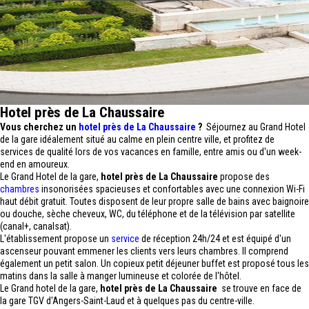
Hotel près de La Chaussaire
Vous cherchez un
hotel près de La Chaussaire
?
Séjournez au Grand Hotel
de la gare idéalement situé au calme en plein centre ville, et profitez de
services de qualité lors de vos vacances en famille, entre amis ou d'un week-
end en amoureux.
Le Grand Hotel de la gare,
hotel près de La Chaussaire
propose des
chambres
insonorisées spacieuses et confortables avec une connexion Wi-Fi
haut débit gratuit. Toutes disposent de leur propre salle de bains avec baignoire
ou douche, sèche cheveux, WC, du téléphone et de la télévision par satellite
(canal+, canalsat).
L'établissement propose un
service
de réception 24h/24 et est équipé d'un
ascenseur pouvant emmener les clients vers leurs chambres. Il comprend
également un petit salon. Un copieux petit déjeuner buffet est proposé tous les
matins dans la salle à manger lumineuse et colorée de l'hôtel.
Le Grand hotel de la gare,
hotel près de La Chaussaire
se trouve en face de
la gare TGV d'Angers-Saint-Laud et à quelques pas du centre-ville.