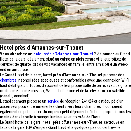
Hotel près d'Artannes-sur-Thouet
Vous cherchez un
hotel près d'Artannes-sur-Thouet
?
Séjournez au Grand
Hotel de la gare idéalement situé au calme en plein centre ville, et profitez de
services de qualité lors de vos vacances en famille, entre amis ou d'un week-
end en amoureux.
Le Grand Hotel de la gare,
hotel près d'Artannes-sur-Thouet
propose des
chambres
insonorisées spacieuses et confortables avec une connexion Wi-Fi
haut débit gratuit. Toutes disposent de leur propre salle de bains avec baignoire
ou douche, sèche cheveux, WC, du téléphone et de la télévision par satellite
(canal+, canalsat).
L'établissement propose un
service
de réception 24h/24 et est équipé d'un
ascenseur pouvant emmener les clients vers leurs chambres. Il comprend
également un petit salon. Un copieux petit déjeuner buffet est proposé tous les
matins dans la salle à manger lumineuse et colorée de l'hôtel.
Le Grand hotel de la gare,
hotel près d'Artannes-sur-Thouet
se trouve en
face de la gare TGV d'Angers-Saint-Laud et à quelques pas du centre-ville.